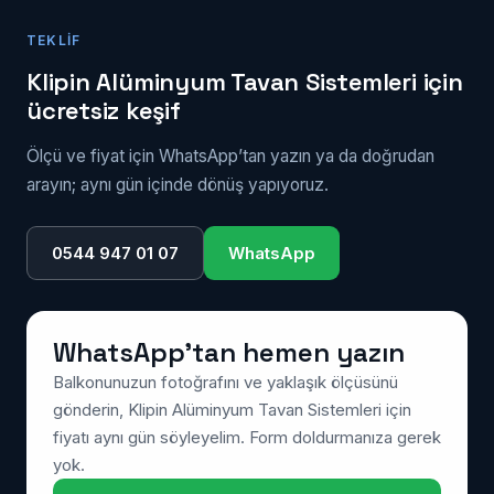
tesislerde bu şekilde çalışıyoruz; oda başına montaj
TEKLIF
süresi kısa olduğu için işletme fazla aksamıyor.
Klipin Alüminyum Tavan Sistemleri için
ücretsiz keşif
Ölçü ve fiyat için WhatsApp’tan yazın ya da doğrudan
arayın; aynı gün içinde dönüş yapıyoruz.
0544 947 01 07
WhatsApp
WhatsApp’tan hemen yazın
Balkonunuzun fotoğrafını ve yaklaşık ölçüsünü
gönderin, Klipin Alüminyum Tavan Sistemleri için
fiyatı aynı gün söyleyelim. Form doldurmanıza gerek
yok.