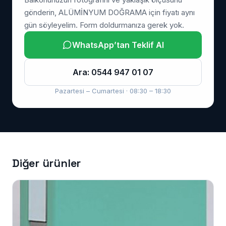
gönderin, ALÜMİNYUM DOĞRAMA için fiyatı aynı
gün söyleyelim. Form doldurmanıza gerek yok.
WhatsApp’tan Teklif Al
Ara: 0544 947 01 07
Pazartesi – Cumartesi · 08:30 – 18:30
Diğer ürünler