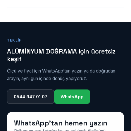
yıkamak ömrü ciddi biçimde uzatır.
çözüm değildir; kasa çürükse veya ölçü daralması
Açıklık ölçüsü, seçilen profil serisi, cam tipi ve
sorun olacaksa sökme yapılır. Kararı keşifte, kasanın
aksesuara göre değişir. Telefonda tahmini rakam
durumunu görerek veriyoruz.
vermek yerine ücretsiz keşif yapıp net fiyat
veriyoruz. 0544 947 01 07'den Alpaslan Bey'e
TEKLIF
ulaşabilirsiniz.
ALÜMİNYUM DOĞRAMA için ücretsiz
keşif
Ölçü ve fiyat için WhatsApp’tan yazın ya da doğrudan
arayın; aynı gün içinde dönüş yapıyoruz.
0544 947 01 07
WhatsApp
WhatsApp’tan hemen yazın
Balkonunuzun fotoğrafını ve yaklaşık ölçüsünü