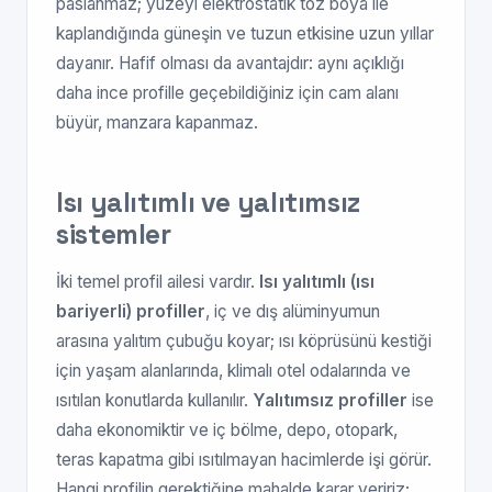
paslanmaz; yüzeyi elektrostatik toz boya ile
kaplandığında güneşin ve tuzun etkisine uzun yıllar
dayanır. Hafif olması da avantajdır: aynı açıklığı
daha ince profille geçebildiğiniz için cam alanı
büyür, manzara kapanmaz.
Isı yalıtımlı ve yalıtımsız
sistemler
İki temel profil ailesi vardır.
Isı yalıtımlı (ısı
bariyerli) profiller
, iç ve dış alüminyumun
arasına yalıtım çubuğu koyar; ısı köprüsünü kestiği
için yaşam alanlarında, klimalı otel odalarında ve
ısıtılan konutlarda kullanılır.
Yalıtımsız profiller
ise
daha ekonomiktir ve iç bölme, depo, otopark,
teras kapatma gibi ısıtılmayan hacimlerde işi görür.
Hangi profilin gerektiğine mahalde karar veririz;