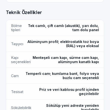
Teknik Özellikler
Bölme
Tek camlı, çift camlı (akustik), yarı dolu,
tipleri
tam dolu panel
Alüminyum profil; elektrostatik toz boya
Taşıyıcı
(RAL) veya eloksal
Kapı
Menteşeli cam kapı, sürme cam kapı,
seçenekleri
alüminyum kanatlı kapı
Temperli cam; kumlama bant, folyo veya
Cam
buzlu cam seçenekli
Priz ve veri kablosu profil içinden
Tesisat
geçirilebilir
Sökülüp yeni adreste yeniden
Sökülebilirlik
kurulabilir