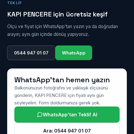
TEKLIF
isteyen cephelerde ya da doğrama
çürümüş/deforme olmuşsa anlamlıdır.
KAPI PENCERE için ücretsiz keşif
Ölçü ve fiyat için WhatsApp’tan yazın ya da doğrudan
arayın; aynı gün içinde dönüş yapıyoruz.
0544 947 01 07
WhatsApp
WhatsApp’tan hemen yazın
Balkonunuzun fotoğrafını ve yaklaşık ölçüsünü
gönderin, KAPI PENCERE için fiyatı aynı gün
söyleyelim. Form doldurmanıza gerek yok.
WhatsApp’tan Teklif Al
Ara: 0544 947 01 07