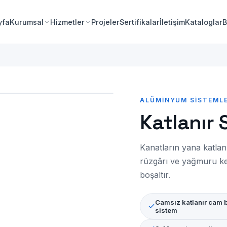
yfa
Kurumsal
Hizmetler
Projeler
Sertifikalar
İletişim
Kataloglar
B
ALÜMINYUM SISTEMLE
Katlanır 
Kanatların yana katlan
rüzgârı ve yağmuru ke
boşaltır.
Camsız katlanır cam b
sistem