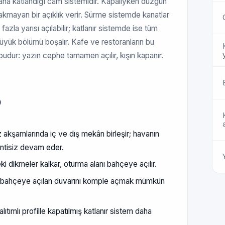
yana katlandığı cam sistemidir. Kapalıyken düzgün
akmayan bir açıklık verir. Sürme sistemde kanatlar
n fazla yarısı açılabilir; katlanır sistemde ise tüm
 büyük bölümü boşalır. Kafe ve restoranların bu
budur: yazın cephe tamamen açılır, kışın kapanır.
?
akşamlarında iç ve dış mekân birleşir; havanın
intisiz devam eder.
 dikmeler kalkar, oturma alanı bahçeye açılır.
n bahçeye açılan duvarını komple açmak mümkün
ıtımlı profille kapatılmış katlanır sistem daha