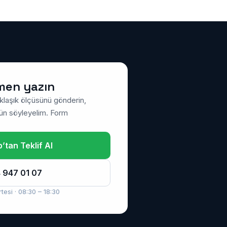
men yazın
klaşık ölçüsünü gönderin,
 gün söyleyelim. Form
tan Teklif Al
 947 01 07
tesi · 08:30 – 18:30