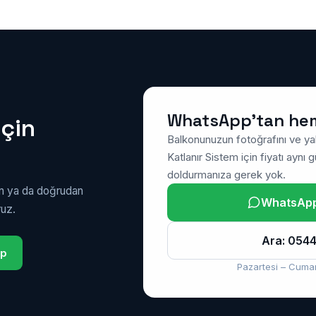
çözümdür.
WhatsApp’tan he
için
Balkonunuzun fotoğrafını ve ya
Katlanır Sistem için fiyatı aynı
doldurmanıza gerek yok.
ın ya da doğrudan
WhatsApp’
ruz.
Ara: 0544
pp
Pazartesi – Cumar