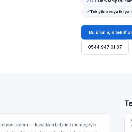
8-10 mm temperli cam
Tek yöne veya iki yan
Bu ürün için teklif al
0544 947 01 07
Te
ordiyon sistem — kanatların birbirine menteşeyle
t