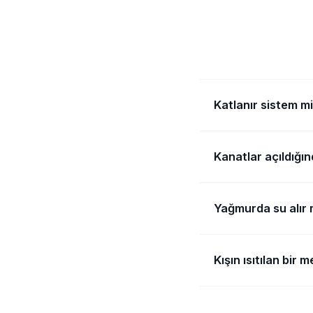
Katlanır sistem m
Açıklığı tamamen açma
Kanatlar açıldığı
kapatmak ve kanat k
salonlarda katlanır, 
Katlanan kanatlar bir 
Yağmurda su alır 
ve sayısına bağlıdır.
bakıyor, gerekirse ka
Alüminyum çerçeveli si
Kışın ısıtılan bir
kanalları bulunur. Cam
yağmurda az miktarda
Isıtacaksanız ısı yalı
söylüyoruz.
katlanır sistem rüzgâ