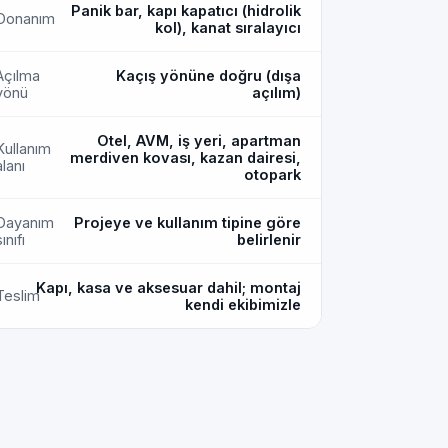
Panik bar, kapı kapatıcı (hidrolik
Donanım
kol), kanat sıralayıcı
Açılma
Kaçış yönüne doğru (dışa
yönü
açılım)
Otel, AVM, iş yeri, apartman
Kullanım
merdiven kovası, kazan dairesi,
alanı
otopark
Dayanım
Projeye ve kullanım tipine göre
ınıfı
belirlenir
Kapı, kasa ve aksesuar dahil; montaj
Teslim
kendi ekibimizle