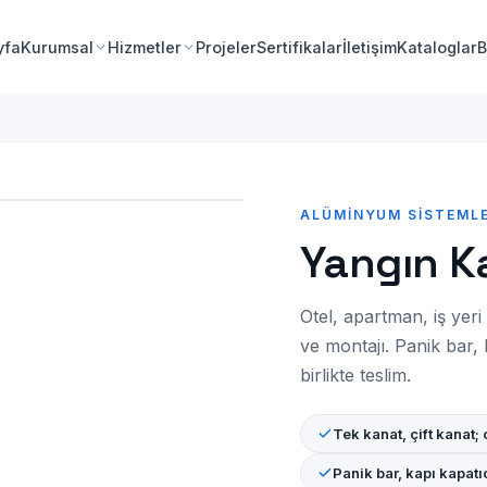
yfa
Kurumsal
Hizmetler
Projeler
Sertifikalar
İletişim
Kataloglar
B
ALÜMINYUM SISTEMLE
Yangın Ka
Otel, apartman, iş yeri 
ve montajı. Panik bar, 
birlikte teslim.
Tek kanat, çift kanat
Panik bar, kapı kapatıc