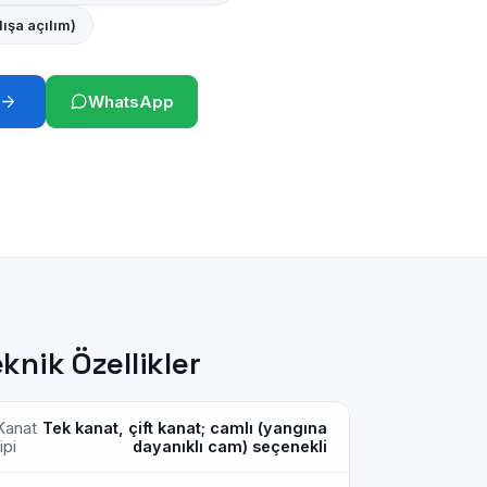
ışa açılım)
WhatsApp
knik Özellikler
Kanat
Tek kanat, çift kanat; camlı (yangına
ipi
dayanıklı cam) seçenekli