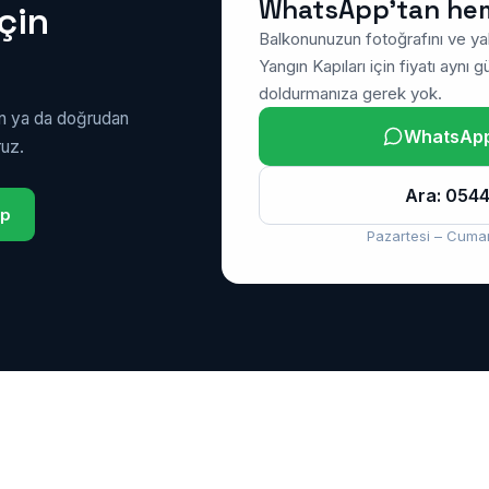
WhatsApp’tan he
çin
Balkonunuzun fotoğrafını ve ya
Yangın Kapıları için fiyatı aynı
doldurmanıza gerek yok.
ın ya da doğrudan
WhatsApp’
ruz.
Ara: 0544
pp
Pazartesi – Cumar