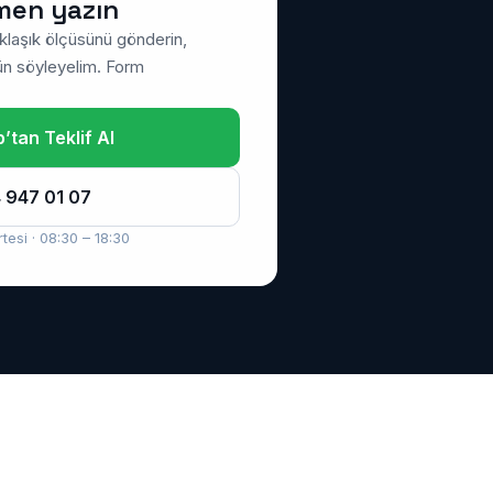
men yazın
klaşık ölçüsünü gönderin,
 gün söyleyelim. Form
tan Teklif Al
 947 01 07
tesi · 08:30 – 18:30