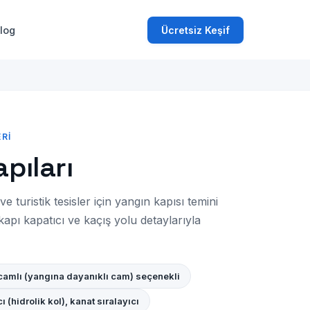
log
Ücretsiz Keşif
RI
pıları
ve turistik tesisler için yangın kapısı temini
kapı kapatıcı ve kaçış yolu detaylarıyla
; camlı (yangına dayanıklı cam) seçenekli
ı (hidrolik kol), kanat sıralayıcı