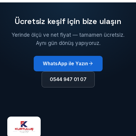
alüminyum doğrama, giydirme cephe, korkuluk
sistemleri, tente ve panjur, kepenk, otomatik kapı ve
alüminyum tavan sistemleri de uyguluyoruz.
Ücretsiz keşif için bize ulaşın
Yerinde ölçü ve net fiyat — tamamen ücretsiz.
Aynı gün dönüş yapıyoruz.
WhatsApp ile Yazın
0544 947 01 07