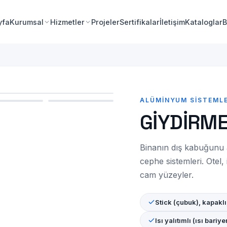
yfa
Kurumsal
Hizmetler
Projeler
Sertifikalar
İletişim
Kataloglar
B
ALÜMINYUM SISTEMLE
GİYDİRM
Binanın dış kabuğunu 
cephe sistemleri. Otel, 
cam yüzeyler.
Stick (çubuk), kapaklı,
Isı yalıtımlı (ısı bariy