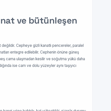
anat ve bütünleşen
eğildir. Cepheye gizli kanatlı pencereler, paralel
anatları entegre edilebilir. Cephenin önüne güneş
 güneş cama ulaşmadan kesilir ve soğutma yükü daha
ldığında ise cam ve dolu yüzeyler aynı taşıyıcı
ın hangi yöne baktığı, kat yüksekliği, rüzgâr durumu