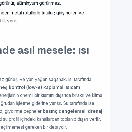
 görünür, alüminyum görünmez.
en metal rotüllerle tutulur; giriş holleri ve
ık verir.
e asıl mesele: ısı
az güneşi ve yan yağan sağanak. Isı tarafında
neş kontrol (low-e) kaplamalı ısıcam
nerjisinin önemli bir kısmını dışarıda bırakır ve klima
rudan işletme giderine yansır. Su tarafında ise
ez; giydirme cepheler
basınç dengelemeli drenaj
su profil içindeki kanallardan toplanıp dışarı verilir.
 geçilmemesi gereken bir detaydır.