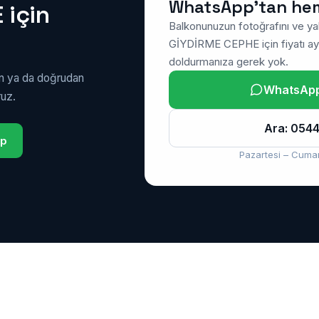
WhatsApp’tan he
 için
Balkonunuzun fotoğrafını ve ya
GİYDİRME CEPHE için fiyatı ay
doldurmanıza gerek yok.
ın ya da doğrudan
WhatsApp’
ruz.
Ara: 0544
pp
Pazartesi – Cumar