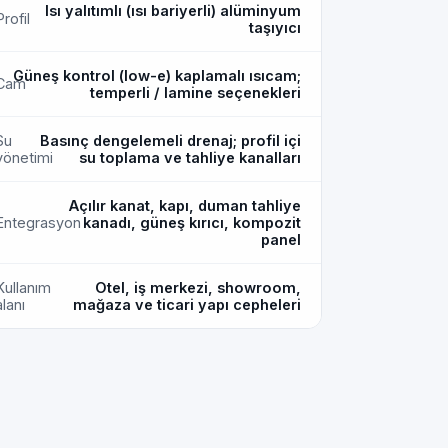
Isı yalıtımlı (ısı bariyerli) alüminyum
Profil
taşıyıcı
Güneş kontrol (low-e) kaplamalı ısıcam;
Cam
temperli / lamine seçenekleri
Su
Basınç dengelemeli drenaj; profil içi
yönetimi
su toplama ve tahliye kanalları
Açılır kanat, kapı, duman tahliye
Entegrasyon
kanadı, güneş kırıcı, kompozit
panel
Kullanım
Otel, iş merkezi, showroom,
alanı
mağaza ve ticari yapı cepheleri