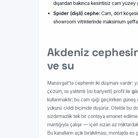
dışarıdan bakınca kesintisiz cam yüzey
Spider (dişli) cephe:
Cam, dört köşesind
showroom vitrinlerinde maksimum şeffafl
Akdeniz cephesind
ve su
Manavgat’ta cephenin iki düşmanı vardır: y
çözüm, ısı yalıtımlı (ısı bariyerli) profil ile
gü
kullanmaktır; bu cam ışığı geçirirken güneş e
yükünü ciddi biçimde düşürür. Otelde bu doğ
sızdırmazlık tek bir contaya emanet edilm
mantığıyla çalışır — içeri sızan az miktardaki 
Bu kanalların açık bırakılması, montajda es