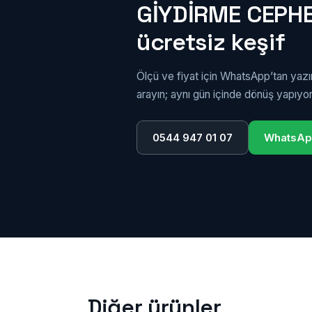
GİYDİRME CEPHE
ücretsiz keşif
Ölçü ve fiyat için WhatsApp’tan yaz
arayın; aynı gün içinde dönüş yapıyo
0544 947 01 07
WhatsA
Diğer ürünler