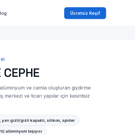
log
Ücretsiz Keşif
RI
E CEPHE
alüminyum ve camla oluşturan giydirme
iş merkezi ve ticari yapılar için kesintisiz
 yarı gizli/gizli kapaklı, silikon, spider
erli) alüminyum taşıyıcı