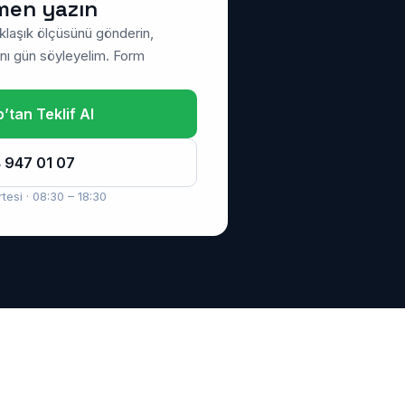
men yazın
klaşık ölçüsünü gönderin,
nı gün söyleyelim. Form
tan Teklif Al
 947 01 07
tesi · 08:30 – 18:30