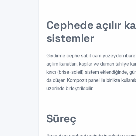
Cephede açılır k
sistemler
Giydirme cephe sabit cam yüzeyden ibaret d
açılım kanatları, kapılar ve duman tahliye k
kırıcı (brise-soleil) sistem eklendiğinde,
da düşer. Kompozit panel ile birlikte kullanı
üzerinde birleştirilebilir.
Süreç
Projeyi ve cepheyi yerinde inceleriz; yapın